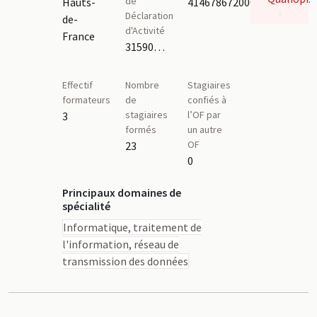
de
Hauts-
41467867200075
Déclaration
de-
d'Activité
France
31590619659
Effectif
Nombre
Stagiaires
formateurs
de
confiés à
stagiaires
l’OF par
3
formés
un autre
OF
23
0
Principaux domaines de
spécialité
Informatique, traitement de
l'information, réseau de
transmission des données