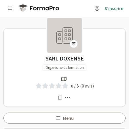
Passer au contenu principal
FormaPro
S’inscrire
SARL DOXENSE sur Forma
SARL DOXENSE
Organisme de formation
0
/ 5
(0 avis)
Menu
Menu