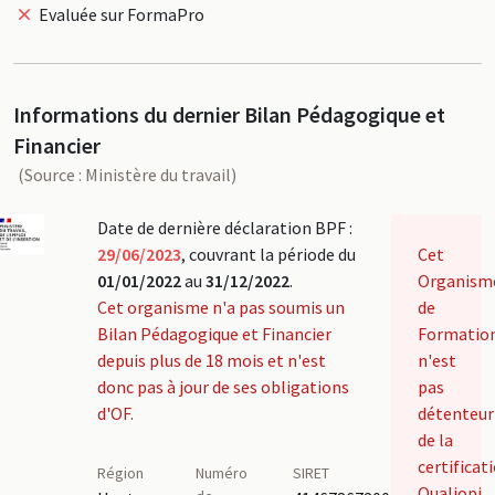
Evaluée sur FormaPro
Informations du dernier Bilan Pédagogique et
Financier
(Source : Ministère du travail)
Date de dernière déclaration BPF :
29/06/2023
, couvrant la période du
Cet
01/01/2022
au
31/12/2022
.
Organism
Cet organisme n'a pas soumis un
de
Bilan Pédagogique et Financier
Formatio
depuis plus de 18 mois et n'est
n'est
donc pas à jour de ses obligations
pas
d'OF.
détenteur
de la
certificat
Région
Numéro
SIRET
Qualiopi.