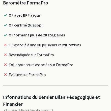
Profil
Baromètre FormaPro
OF avec BPF à jour
OF certifié Qualiopi
OF formant plus de 20 stagiaires
OF associé à une ou plusieurs certifications
Revendiquée sur FormaPro
Collaborateurs associés sur FormaPro
Evaluée sur FormaPro
Informations du dernier Bilan Pédagogique et
Financier
(Source : Ministère du travail)