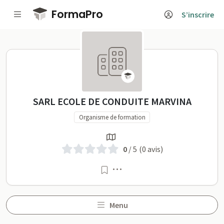
Passer au contenu principal
FormaPro
S’inscrire
SARL ECOLE DE CONDUITE MARV
SARL ECOLE DE CONDUITE MARVINA
Organisme de formation
0
/ 5
(0 avis)
Menu
Menu