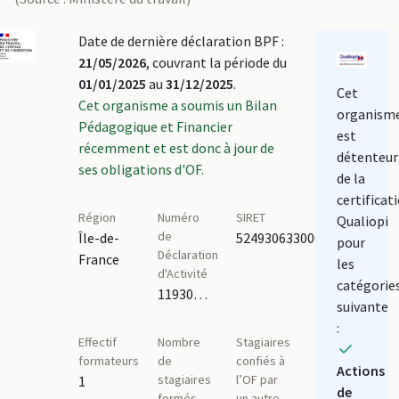
Date de dernière déclaration BPF :
21/05/2026
, couvrant la période du
01/01/2025
au
31/12/2025
.
Cet
Cet organisme a soumis un Bilan
organism
Pédagogique et Financier
est
récemment et est donc à jour de
détenteur
ses obligations d'OF.
de la
certificat
Région
Numéro
SIRET
Qualiopi
de
Île-de-
52493063300010
pour
Déclaration
France
les
d'Activité
catégorie
11930766993
suivante
:
Effectif
Nombre
Stagiaires
formateurs
de
confiés à
Actions
stagiaires
l’OF par
1
de
formés
un autre