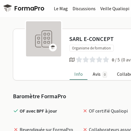
Passer au contenu principal
FormaPro
Le Mag
Discussions
Veille Qualiopi
SARL E-CON
SARL E-CONCEPT
Organisme de formation
0
/ 5
(0 av
Info
Avis
Collab
0
Profil
Baromètre FormaPro
OF avec BPF à jour
OF certifié Qualiopi
Revendiquée sur FormaPro
Collaborateurs assoc