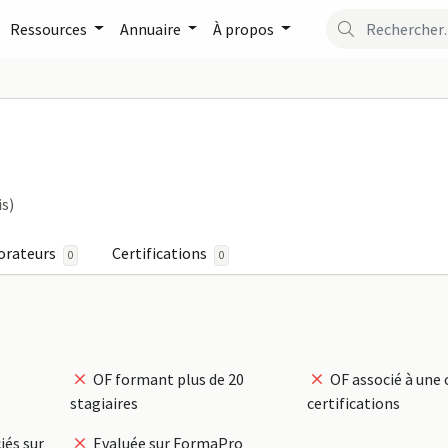
Ressources
Annuaire
À propos
CEPT sur FormaPro
is)
orateurs
Certifications
0
0
OF formant plus de 20
OF associé à une 
stagiaires
certifications
iés sur
Evaluée sur FormaPro