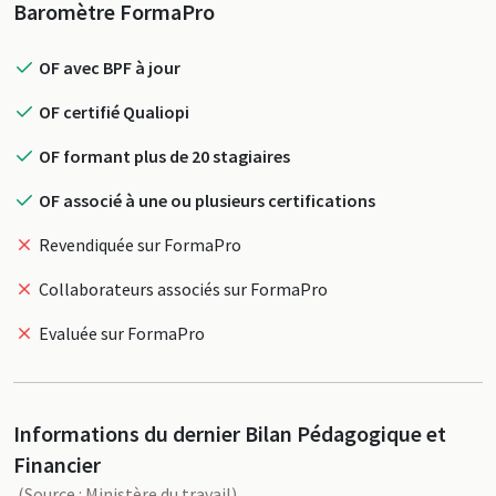
Profil
Baromètre FormaPro
OF avec BPF à jour
OF certifié Qualiopi
OF formant plus de 20 stagiaires
OF associé à une ou plusieurs certifications
Revendiquée sur FormaPro
Collaborateurs associés sur FormaPro
Evaluée sur FormaPro
Informations du dernier Bilan Pédagogique et
Financier
(Source : Ministère du travail)