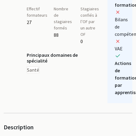
formatio
Effectif
Nombre
Stagiaires
formateurs
de
confiés à
Bilans
stagiaires
l’OF par
27
de
formés
un autre
compéten
OF
88
0
VAE
Principaux domaines de
spécialité
Actions
Santé
de
formatio
par
apprentis
Description