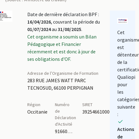
Date de dernière déclaration BPF :
16/04/2026
, couvrant la période du
01/07/2024
au
31/08/2025
.
Cet
Cet organisme a soumis un Bilan
organism
Pédagogique et Financier
est
récemment et est donc à jour de
détenteur
ses obligations d'OF.
de la
certificat
Adresse de l’Organisme de Formation
Qualiopi
283 RUE JAMES WATT PARC
pour
TECNOSUD, 66100 PERPIGNAN
les
catégorie
Région
Numéro
SIRET
suivante
de
Occitanie
39254661000032
:
Déclaration
d'Activité
Actions
91660100366
de