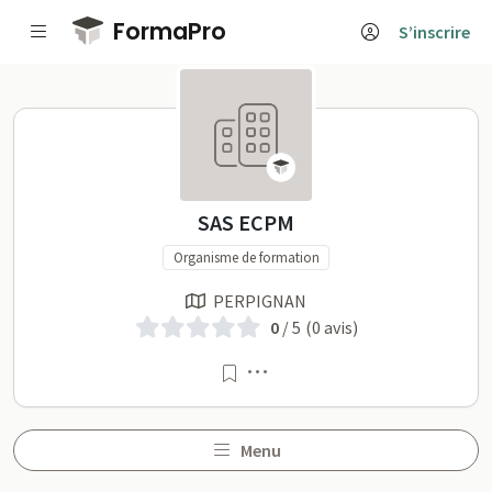
Passer au contenu principal
FormaPro
S’inscrire
SAS ECPM sur FormaPro
SAS ECPM
Organisme de formation
PERPIGNAN
0
/ 5
(0 avis)
Menu
Menu