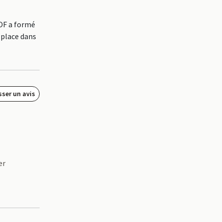
 OF a formé
 place dans
sser un avis
er