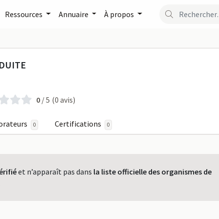
Ressources
Annuaire
À propos
PEZILLA CONDUITE sur For
NDUITE
0
/ 5
(0 avis)
orateurs
Certifications
0
0
érifié
et n’apparaît pas dans
la liste officielle des organismes de
.