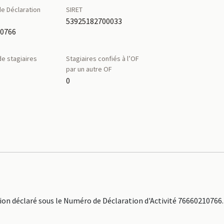
e Déclaration
SIRET
é
53925182700033
10766
e stagiaires
Stagiaires confiés à l’OF
par un autre OF
0
 déclaré sous le Numéro de Déclaration d'Activité 76660210766.