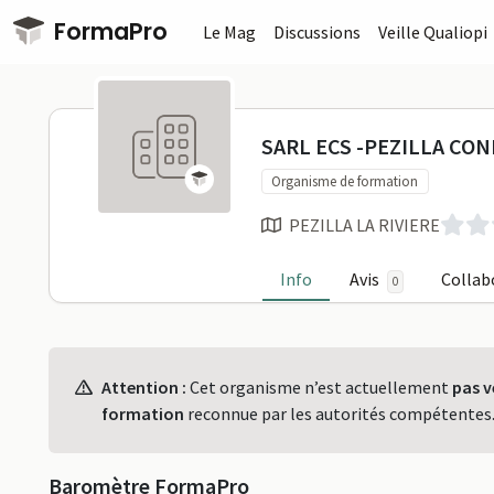
Passer au contenu principal
FormaPro
Le Mag
Discussions
Veille Qualiopi
SARL ECS -
SARL ECS -PEZILLA CO
Organisme de formation
PEZILLA LA RIVIERE
Info
Avis
Collab
0
Profil
Attention :
Cet organisme n’est actuellement
pas v
formation
reconnue par les autorités compétentes
Baromètre FormaPro