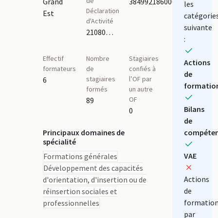
de
Grand
38499218600013
les
Déclaration
Est
catégorie
d'Activité
suivante
21080034508
:
Effectif
Nombre
Stagiaires
Actions
formateurs
de
confiés à
de
stagiaires
l’OF par
6
formatio
formés
un autre
OF
89
Bilans
0
de
Principaux domaines de
compéten
spécialité
VAE
Formations générales
Développement des capacités
Actions
d'orientation, d'insertion ou de
de
réinsertion sociales et
formatio
professionnelles
par