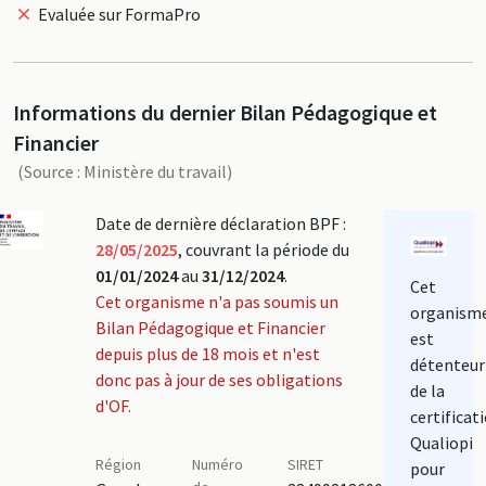
Evaluée sur FormaPro
Informations du dernier Bilan Pédagogique et
Financier
(Source : Ministère du travail)
Date de dernière déclaration BPF :
28/05/2025
, couvrant la période du
01/01/2024
au
31/12/2024
.
Cet
Cet organisme n'a pas soumis un
organism
Bilan Pédagogique et Financier
est
depuis plus de 18 mois et n'est
détenteur
donc pas à jour de ses obligations
de la
d'OF.
certificat
Qualiopi
Région
Numéro
SIRET
pour