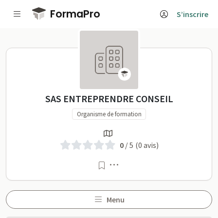
Passer au contenu principal
FormaPro
S’inscrire
SAS ENTREPRENDRE CONSEIL
SAS ENTREPRENDRE CONSEIL
Organisme de formation
0
/ 5
(0 avis)
Menu
Menu