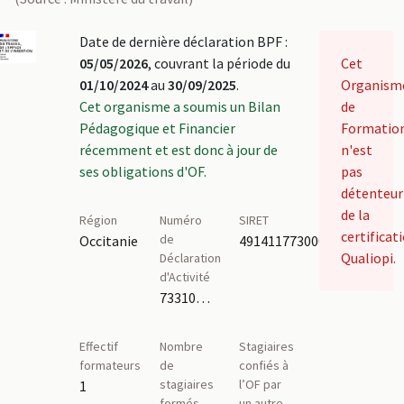
Date de dernière déclaration BPF :
05/05/2026
, couvrant la période du
Cet
01/10/2024
au
30/09/2025
.
Organism
Cet organisme a soumis un Bilan
de
Pédagogique et Financier
Formatio
récemment et est donc à jour de
n'est
ses obligations d'OF.
pas
détenteur
de la
Région
Numéro
SIRET
certificat
de
Occitanie
49141177300014
Qualiopi.
Déclaration
d'Activité
73310541631
Effectif
Nombre
Stagiaires
formateurs
de
confiés à
stagiaires
l’OF par
1
formés
un autre