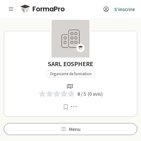
Passer au contenu principal
FormaPro
S’inscrire
SARL EOSPHERE sur Form
SARL EOSPHERE
Organisme de formation
0
/ 5
(0 avis)
Menu
Menu