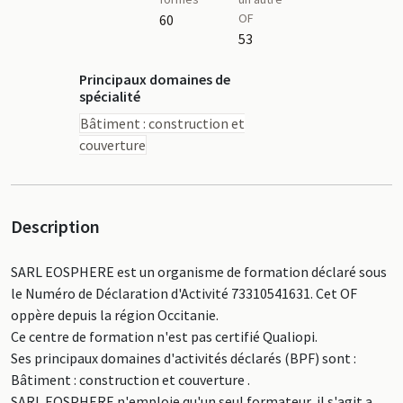
OF
60
53
Principaux domaines de
spécialité
Bâtiment : construction et
couverture
Description
SARL EOSPHERE est un organisme de formation déclaré sous
le Numéro de Déclaration d'Activité 73310541631. Cet OF
oppère depuis la région Occitanie.
Ce centre de formation n'est pas certifié Qualiopi.
Ses principaux domaines d'activités déclarés (BPF) sont :
Bâtiment : construction et couverture .
SARL EOSPHERE n'emploie qu'un seul formateur, il s'agit a