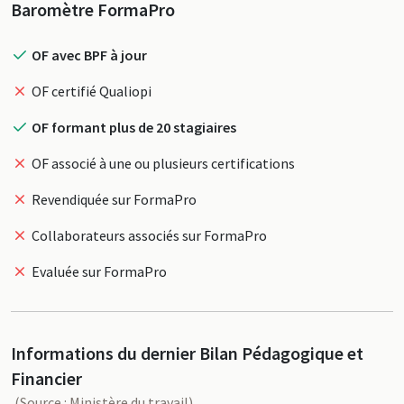
Profil
Baromètre FormaPro
OF avec BPF à jour
OF certifié Qualiopi
OF formant plus de 20 stagiaires
OF associé à une ou plusieurs certifications
Revendiquée sur FormaPro
Collaborateurs associés sur FormaPro
Evaluée sur FormaPro
Informations du dernier Bilan Pédagogique et
Financier
(Source : Ministère du travail)