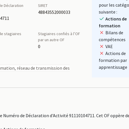
pour les catégo
e Déclaration
SIRET
é
suivante :
48843552000033
04711
Actions de
formation
Bilans de
e stagiaires
Stagiaires confiés à l’OF
compétences
par un autre OF
0
VAE
Actions de
formation par
apprentissage
rmation, réseau de transmission des
 Numéro de Déclaration d'Activité 91110104711. Cet OF oppère de