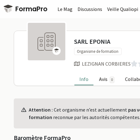
Passer au contenu principal
FormaPro
Le Mag
Discussions
Veille Qualiopi
SARL EPONI
SARL EPONIA
Organisme de formation
LEZIGNAN CORBIERES
Info
Avis
Collab
0
Profil
Attention :
Cet organisme n’est actuellement
pas v
formation
reconnue par les autorités compétentes
Baromètre FormaPro