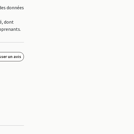
 des données
é, dont
apprenants.
sser un avis