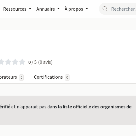
Ressources
Annuaire
À propos
A sur FormaPro
0
/ 5
(0 avis)
orateurs
Certifications
0
0
érifié
et n’apparaît pas dans
la liste officielle des organismes de
.