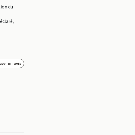
tion du
éclaré,
sser un avis