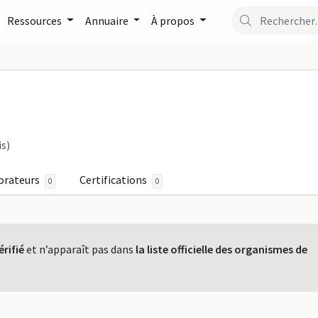
Ressources
Annuaire
À propos
A GEST sur FormaPro
is)
orateurs
Certifications
0
0
érifié
et n’apparaît pas dans
la liste officielle des organismes de
.