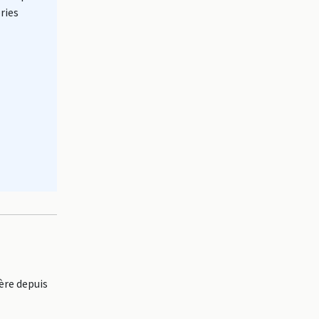
ries
ère depuis