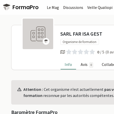
Passer au contenu principal
FormaPro
Le Mag
Discussions
Veille Qualiopi
SARL FAR IS
SARL FAR ISA GEST
Organisme de formation
0
/ 5
(0 av
Info
Avis
Collab
0
Profil
Attention :
Cet organisme n’est actuellement
pas v
formation
reconnue par les autorités compétentes
Baromètre FormaPro