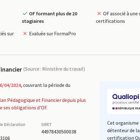
OF formant plus de 20
OF associé à une 
stagiaires
certifications
iés sur
Evaluée sur FormaPro
inancier
(Source : Ministère du travail)
6/04/2024
, couvrant la période du
lan Pédagogique et Financier depuis plus
de ses obligations d'OF.
Cet organisme 
e Déclaration
SIRET
détenteur de la
é
44978430500038
certification Q
53106