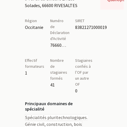
Solades, 66600 RIVESALTES
Région
Numéro
SIRET
de
Occitanie
83821271000019
Déclaration
d'Activité
76660219166
Effectif
Nombre
Stagiaires
formateurs
de
confiés à
stagiaires
l’OF par
1
formés
un autre
OF
41
0
Principaux domaines de
spécialité
Spécialités pluritechnologiques.
Génie civil, construction, bois