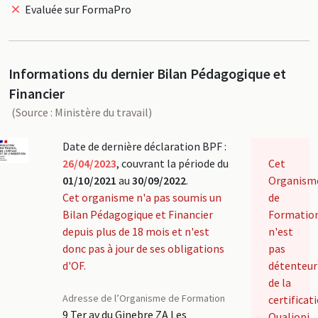
Evaluée sur FormaPro
Informations du dernier Bilan Pédagogique et
Financier
(Source : Ministère du travail)
Date de dernière déclaration BPF :
26/04/2023
, couvrant la période du
Cet
01/10/2021
au
30/09/2022
.
Organism
Cet organisme n'a pas soumis un
de
Bilan Pédagogique et Financier
Formatio
depuis plus de 18 mois et n'est
n'est
donc pas à jour de ses obligations
pas
d'OF.
détenteur
de la
Adresse de l’Organisme de Formation
certificat
9 Ter av du Ginebre ZA Les
Qualiopi.