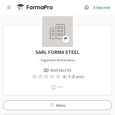
Passer au contenu principal
FormaPro
S’inscrire
SARL FORMA STEEL sur Fo
SARL FORMA STEEL
Organisme de formation
RIVESALTES
0
/ 5
(0 avis)
Menu
Menu