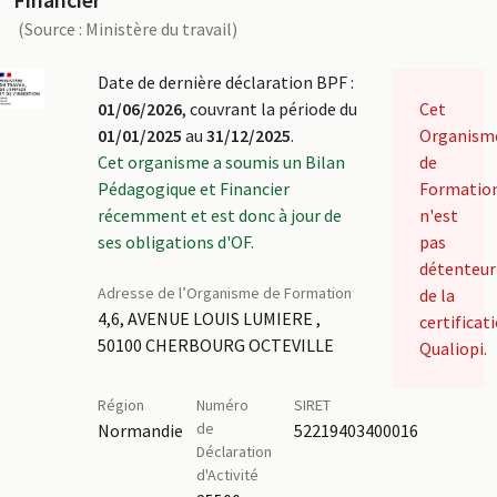
(Source : Ministère du travail)
Date de dernière déclaration BPF :
01/06/2026
, couvrant la période du
Cet
01/01/2025
au
31/12/2025
.
Organism
Cet organisme a soumis un Bilan
de
Pédagogique et Financier
Formatio
récemment et est donc à jour de
n'est
ses obligations d'OF.
pas
détenteur
Adresse de l’Organisme de Formation
de la
4,6, AVENUE LOUIS LUMIERE ,
certificat
50100 CHERBOURG OCTEVILLE
Qualiopi.
Région
Numéro
SIRET
de
Normandie
52219403400016
Déclaration
d'Activité