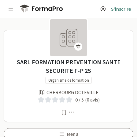
Passer au contenu principal
FormaPro
S’inscrire
SARL FORMATION PREVENTION SANT
SARL FORMATION PREVENTION SANTE
SECURITE F-P 2S
Organisme de formation
CHERBOURG OCTEVILLE
0
/ 5
(0 avis)
Menu
Menu