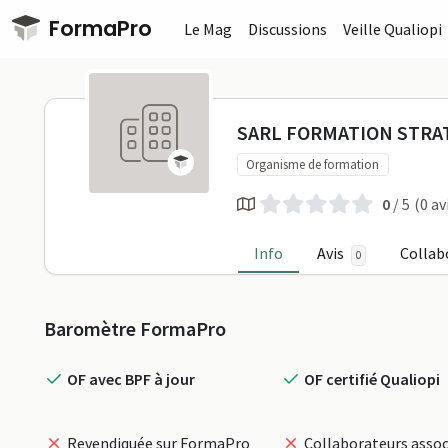
Passer au contenu principal
FormaPro
Le Mag
Discussions
Veille Qualiopi
SARL FORMA
SARL FORMATION STRA
Organisme de formation
0
/ 5
(0 av
Info
Avis
Collab
0
Profil
Baromètre FormaPro
OF avec BPF à jour
OF certifié Qualiopi
Revendiquée sur FormaPro
Collaborateurs assoc