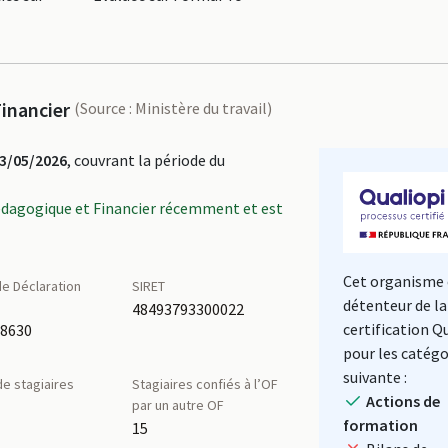
inancier
(Source : Ministère du travail)
3/05/2026
, couvrant la période du
édagogique et Financier récemment et est
Cet organisme 
e Déclaration
SIRET
détenteur de la
é
48493793300022
certification Q
58630
pour les catégo
suivante :
e stagiaires
Stagiaires confiés à l’OF
Actions de
par un autre OF
formation
15