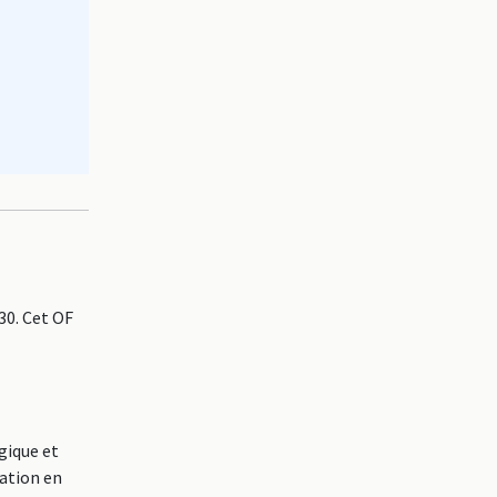
0. Cet OF
gique et
mation en