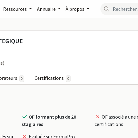
Ressources
Annuaire
À propos
TION STRATEGIQUE sur F
TEGIQUE
is)
orateurs
Certifications
0
0
OF formant plus de 20
OF associé à une 
stagiaires
certifications
iés sur
Evaluée sur FormaPro