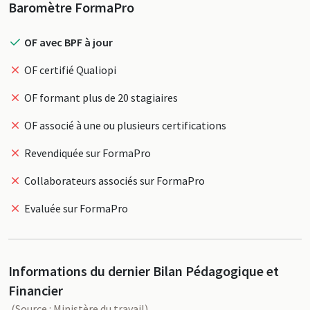
Profil
Baromètre FormaPro
OF avec BPF à jour
OF certifié Qualiopi
OF formant plus de 20 stagiaires
OF associé à une ou plusieurs certifications
Revendiquée sur FormaPro
Collaborateurs associés sur FormaPro
Evaluée sur FormaPro
Informations du dernier Bilan Pédagogique et
Financier
(Source : Ministère du travail)