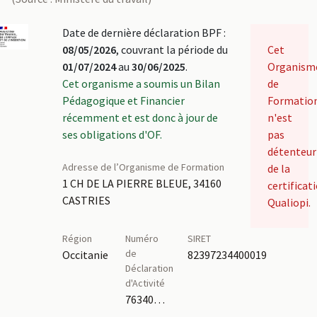
Date de dernière déclaration BPF :
08/05/2026
, couvrant la période du
Cet
01/07/2024
au
30/06/2025
.
Organism
Cet organisme a soumis un Bilan
de
Pédagogique et Financier
Formatio
récemment et est donc à jour de
n'est
ses obligations d'OF.
pas
détenteur
Adresse de l’Organisme de Formation
de la
1 CH DE LA PIERRE BLEUE, 34160
certificat
CASTRIES
Qualiopi.
Région
Numéro
SIRET
de
Occitanie
82397234400019
Déclaration
d'Activité
76340957634