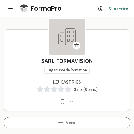
Passer au contenu principal
FormaPro
S’inscrire
SARL FORMAVISION sur F
SARL FORMAVISION
Organisme de formation
CASTRIES
0
/ 5
(0 avis)
Menu
Menu