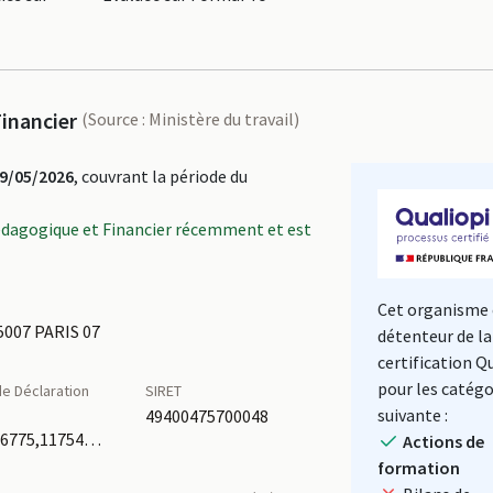
inancier
(Source : Ministère du travail)
9/05/2026
, couvrant la période du
édagogique et Financier récemment et est
Cet organisme 
5007 PARIS 07
détenteur de la
certification Q
pour les catégo
e Déclaration
SIRET
é
suivante :
49400475700048
11754916775,11754188075
Actions de
formation