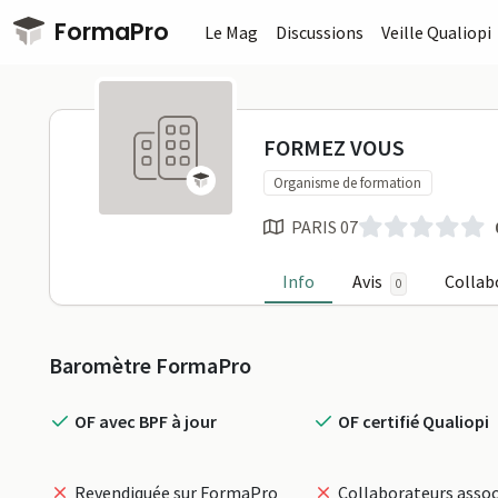
Passer au contenu principal
FormaPro
Le Mag
Discussions
Veille Qualiopi
FORMEZ VOU
FORMEZ VOUS
Organisme de formation
PARIS 07
Info
Avis
Collab
0
Profil
Baromètre FormaPro
OF avec BPF à jour
OF certifié Qualiopi
Revendiquée sur FormaPro
Collaborateurs assoc