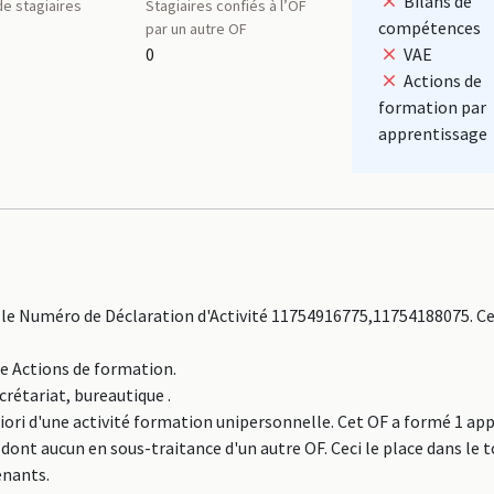
Bilans de
e stagiaires
Stagiaires confiés à l’OF
compétences
par un autre OF
0
VAE
Actions de
formation par
apprentissage
le Numéro de Déclaration d'Activité 11754916775,11754188075. C
ne Actions de formation.
crétariat, bureautique .
iori d'une activité formation unipersonnelle. Cet OF a formé 1 ap
 dont aucun en sous-traitance d'un autre OF. Ceci le place dans le 
enants.