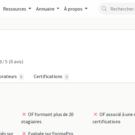
Ressources
Annuaire
À propos
S sur FormaPro
0
/ 5
(0 avis)
orateurs
Certifications
0
0
OF formant plus de 20
OF associé à une 
stagiaires
certifications
iés sur
Evaluée sur FormaPro