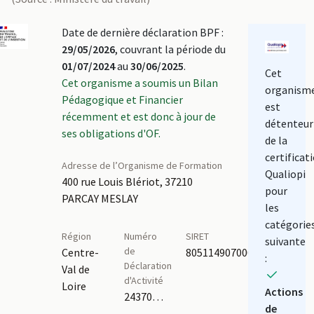
Date de dernière déclaration BPF :
29/05/2026
, couvrant la période du
01/07/2024
au
30/06/2025
.
Cet
Cet organisme a soumis un Bilan
organism
Pédagogique et Financier
est
récemment et est donc à jour de
détenteur
ses obligations d'OF.
de la
certificat
Adresse de l’Organisme de Formation
Qualiopi
400 rue Louis Blériot, 37210
pour
PARCAY MESLAY
les
catégorie
Région
Numéro
SIRET
suivante
de
Centre-
80511490700035
:
Déclaration
Val de
d'Activité
Loire
Actions
24370330437
de