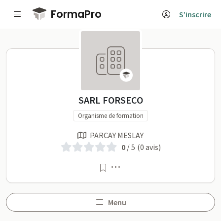
Passer au contenu principal
FormaPro
S’inscrire
SARL FORSECO sur Forma
SARL FORSECO
Organisme de formation
PARCAY MESLAY
0
/ 5
(0 avis)
Menu
Menu