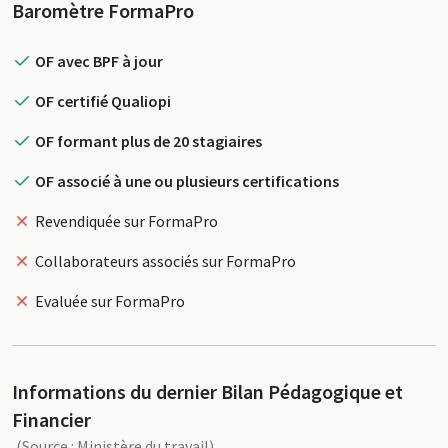
Profil
Baromètre FormaPro
OF avec BPF à jour
OF certifié Qualiopi
OF formant plus de 20 stagiaires
OF associé à une ou plusieurs certifications
Revendiquée sur FormaPro
Collaborateurs associés sur FormaPro
Evaluée sur FormaPro
Informations du dernier Bilan Pédagogique et
Financier
(Source : Ministère du travail)