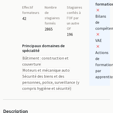
formatio
Effectif
Nombre
Stagiaires
formateurs
de
confiés à
Bilans
stagiaires
l’OF par
42
de
formés
un autre
compéten
OF
2865
196
VAE
Principaux domaines de
spécialité
Actions
Bâtiment : construction et
de
couverture
formatio
Moteurs et mécanique auto
par
Sécurité des biens et des
apprentis
personnes, police, surveillance (y
compris hygiène et sécurité)
Description