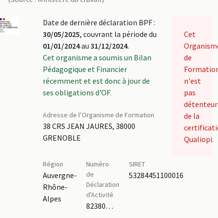
Date de dernière déclaration BPF :
30/05/2025
, couvrant la période du
Cet
01/01/2024
au
31/12/2024
.
Organism
Cet organisme a soumis un Bilan
de
Pédagogique et Financier
Formatio
récemment et est donc à jour de
n'est
ses obligations d'OF.
pas
détenteur
Adresse de l’Organisme de Formation
de la
38 CRS JEAN JAURES, 38000
certificat
GRENOBLE
Qualiopi.
Région
Numéro
SIRET
de
Auvergne-
53284451100016
Déclaration
Rhône-
d'Activité
Alpes
82380544938,84380661138