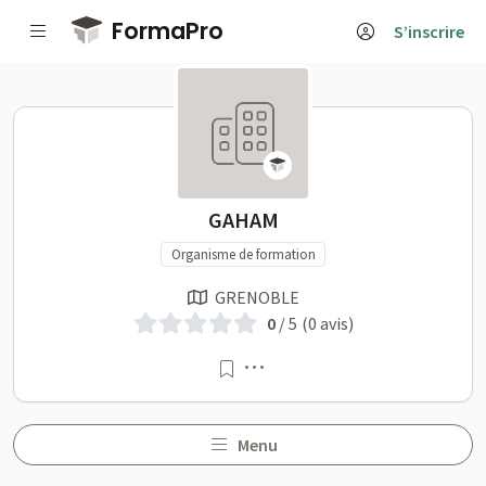
Passer au contenu principal
FormaPro
S’inscrire
GAHAM sur FormaPro
GAHAM
Organisme de formation
GRENOBLE
0
/ 5
(0 avis)
Menu
Menu