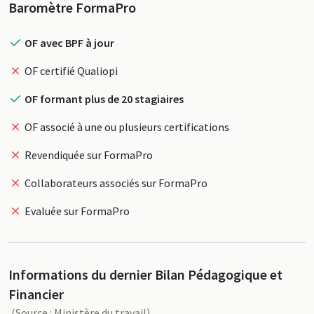
Profil
Baromètre FormaPro
OF avec BPF à jour
OF certifié Qualiopi
OF formant plus de 20 stagiaires
OF associé à une ou plusieurs certifications
Revendiquée sur FormaPro
Collaborateurs associés sur FormaPro
Evaluée sur FormaPro
Informations du dernier Bilan Pédagogique et
Financier
(Source : Ministère du travail)