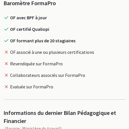
Profil
Baromètre FormaPro
OF avec BPF à jour
OF certifié Qualiopi
OF formant plus de 20 stagiaires
OF associé à une ou plusieurs certifications
Revendiquée sur FormaPro
Collaborateurs associés sur FormaPro
Evaluée sur FormaPro
Informations du dernier Bilan Pédagogique et
Financier
(Source : Ministère du travail)