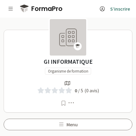
Passer au contenu principal
FormaPro
S’inscrire
GI INFORMATIQUE sur For
GI INFORMATIQUE
Organisme de formation
0
/ 5
(0 avis)
Menu
Menu