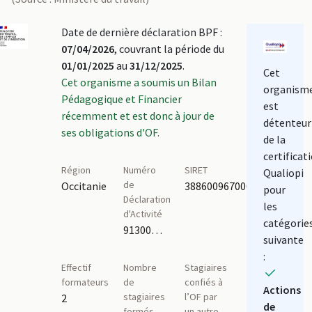
Date de dernière déclaration BPF :
07/04/2026
, couvrant la période du
01/01/2025
au
31/12/2025
.
Cet
Cet organisme a soumis un Bilan
organism
Pédagogique et Financier
est
récemment et est donc à jour de
détenteur
ses obligations d'OF.
de la
certificat
Région
Numéro
SIRET
Qualiopi
de
Occitanie
38860096700045
pour
Déclaration
les
d'Activité
catégorie
91300242030
suivante
:
Effectif
Nombre
Stagiaires
formateurs
de
confiés à
Actions
stagiaires
l’OF par
2
de
formés
un autre