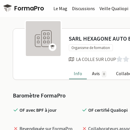
Passer au contenu principal
FormaPro
Le Mag
Discussions
Veille Qualiopi
SARL HEXAG
SARL HEXAGONE AUTO E
Organisme de formation
LA COLLE SUR LOUP
Info
Avis
Collab
0
Profil
Baromètre FormaPro
OF avec BPF à jour
OF certifié Qualiopi
Revendiquée sur FormaPro
Collaborateurs assoc