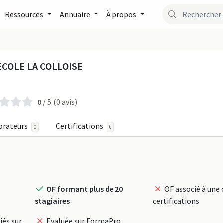
Ressources
Annuaire
À propos
ONE AUTO ECOLE LA COLLO
COLE LA COLLOISE
0
/ 5
(0 avis)
orateurs
Certifications
0
0
OF formant plus de 20
OF associé à une 
stagiaires
certifications
iés sur
Evaluée sur FormaPro