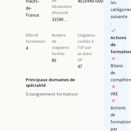
de
Hauts-
40194497000011
les
Déclaration
de-
catégorie
d'Activité
France
suivante
31590369159
:
Effectif
Nombre
Stagiaires
Actions
formateurs
de
confiés à
de
stagiaires
l’OF par
4
formatio
formés
un autre
OF
85
Bilans
47
de
Principaux domaines de
compéten
spécialité
VAE
Enseignement formation
Actions
de
formatio
par