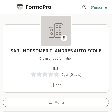
Passer au contenu principal
FormaPro
S’inscrire
SARL HOPSOMER FLANDRES AUTO
SARL HOPSOMER FLANDRES AUTO ECOLE
Organisme de formation
0
/ 5
(0 avis)
Menu
Menu