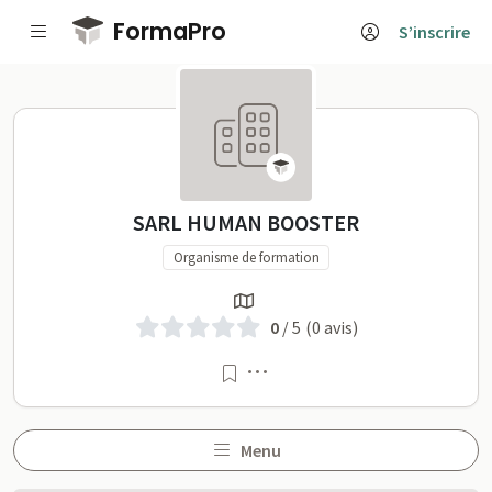
Passer au contenu principal
FormaPro
S’inscrire
SARL HUMAN BOOSTER sur
SARL HUMAN BOOSTER
Organisme de formation
0
/ 5
(0 avis)
Menu
Menu