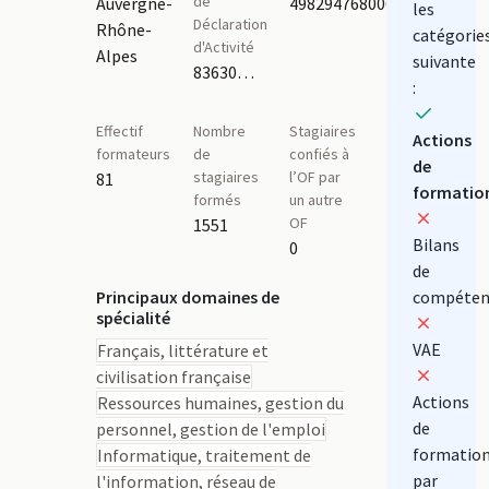
de
Auvergne-
49829476800037
les
Déclaration
Rhône-
catégorie
d'Activité
Alpes
suivante
83630387263
:
Effectif
Nombre
Stagiaires
Actions
formateurs
de
confiés à
de
stagiaires
l’OF par
81
formatio
formés
un autre
OF
1551
Bilans
0
de
Principaux domaines de
compéten
spécialité
VAE
Français, littérature et
civilisation française
Actions
Ressources humaines, gestion du
de
personnel, gestion de l'emploi
formatio
Informatique, traitement de
par
l'information, réseau de