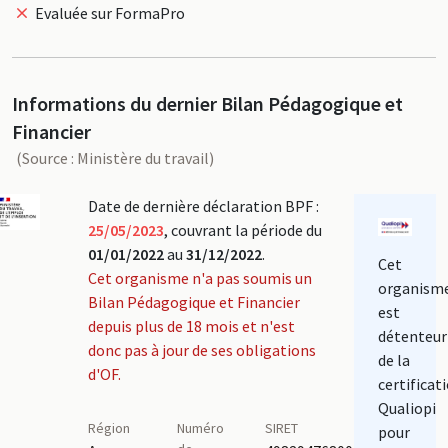
Evaluée sur FormaPro
Informations du dernier Bilan Pédagogique et
Financier
(Source : Ministère du travail)
Date de dernière déclaration BPF :
25/05/2023
, couvrant la période du
01/01/2022
au
31/12/2022
.
Cet
Cet organisme n'a pas soumis un
organism
Bilan Pédagogique et Financier
est
depuis plus de 18 mois et n'est
détenteur
donc pas à jour de ses obligations
de la
d'OF.
certificat
Qualiopi
Région
Numéro
SIRET
pour