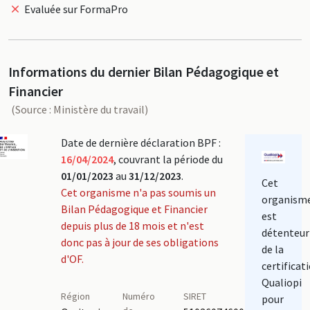
Evaluée sur FormaPro
Informations du dernier Bilan Pédagogique et
Financier
(Source : Ministère du travail)
Date de dernière déclaration BPF :
16/04/2024
, couvrant la période du
01/01/2023
au
31/12/2023
.
Cet
Cet organisme n'a pas soumis un
organism
Bilan Pédagogique et Financier
est
depuis plus de 18 mois et n'est
détenteur
donc pas à jour de ses obligations
de la
d'OF.
certificat
Qualiopi
Région
Numéro
SIRET
pour