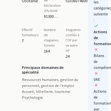
de
Occitanie
51036074600018
les
Déclaration
catégorie
d'Activité
suivante
91300290930
:
Effectif
Nombre
Stagiaires
Actions
formateurs
de
confiés à
de
stagiaires
l’OF par
7
formatio
formés
un autre
OF
164
Bilans
24
de
Principaux domaines de
compéten
spécialité
VAE
Ressources humaines, gestion du
personnel, gestion de l'emploi
Actions
Accueil, hôtellerie, tourisme
de
Psychologie
formatio
par