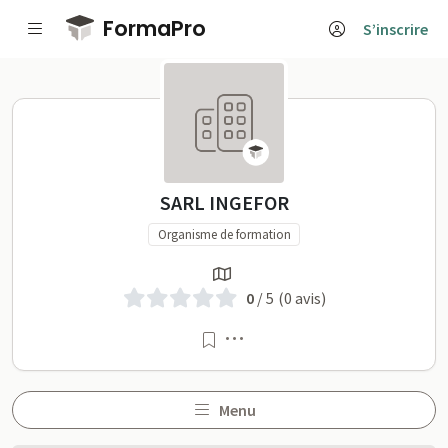
Passer au contenu principal
FormaPro
S’inscrire
SARL INGEFOR sur FormaP
SARL INGEFOR
Organisme de formation
0
/ 5
(0 avis)
Menu
Menu