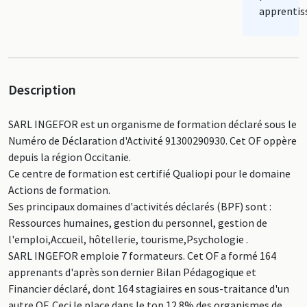
apprentis
Description
SARL INGEFOR est un organisme de formation déclaré sous le
Numéro de Déclaration d'Activité 91300290930. Cet OF oppère
depuis la région Occitanie.
Ce centre de formation est certifié Qualiopi pour le domaine
Actions de formation.
Ses principaux domaines d'activités déclarés (BPF) sont :
Ressources humaines, gestion du personnel, gestion de
l'emploi,Accueil, hôtellerie, tourisme,Psychologie .
SARL INGEFOR emploie 7 formateurs. Cet OF a formé 164
apprenants d'après son dernier Bilan Pédagogique et
Financier déclaré, dont 164 stagiaires en sous-traitance d'un
autre OF. Ceci le place dans le top 12.8% des organismes de