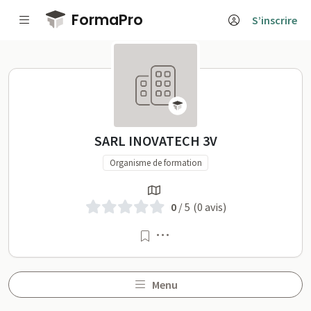
Passer au contenu principal
FormaPro
S’inscrire
SARL INOVATECH 3V sur F
SARL INOVATECH 3V
Organisme de formation
0
/ 5
(0 avis)
Menu
Menu