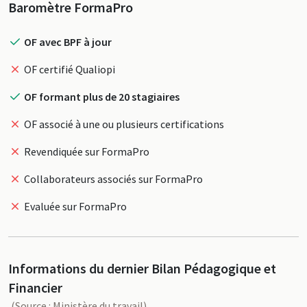
Profil
Baromètre FormaPro
OF avec BPF à jour
OF certifié Qualiopi
OF formant plus de 20 stagiaires
OF associé à une ou plusieurs certifications
Revendiquée sur FormaPro
Collaborateurs associés sur FormaPro
Evaluée sur FormaPro
Informations du dernier Bilan Pédagogique et
Financier
(Source : Ministère du travail)