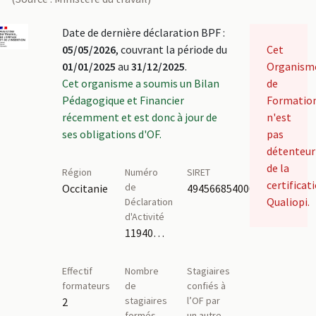
Date de dernière déclaration BPF :
05/05/2026
, couvrant la période du
Cet
01/01/2025
au
31/12/2025
.
Organism
Cet organisme a soumis un Bilan
de
Pédagogique et Financier
Formatio
récemment et est donc à jour de
n'est
ses obligations d'OF.
pas
détenteur
de la
Région
Numéro
SIRET
certificat
de
Occitanie
49456685400035
Qualiopi.
Déclaration
d'Activité
11940702494,91110103111
Effectif
Nombre
Stagiaires
formateurs
de
confiés à
stagiaires
l’OF par
2
formés
un autre