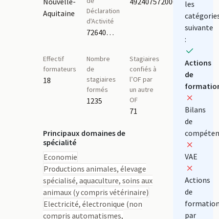
de
Nouvelle-
49240757200014
les
Déclaration
Aquitaine
catégorie
d'Activité
suivante
72640262964
:
Effectif
Nombre
Stagiaires
Actions
formateurs
de
confiés à
de
stagiaires
l’OF par
18
formatio
formés
un autre
OF
1235
Bilans
71
de
Principaux domaines de
compéten
spécialité
VAE
Economie
Productions animales, élevage
Actions
spécialisé, aquaculture, soins aux
de
animaux (y compris vétérinaire)
formatio
Electricité, électronique (non
par
compris automatismes,