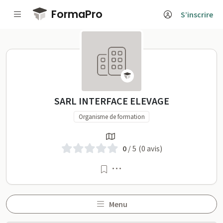
Passer au contenu principal
FormaPro
S’inscrire
SARL INTERFACE ELEVAGE s
SARL INTERFACE ELEVAGE
Organisme de formation
0
/ 5
(0 avis)
Menu
Menu