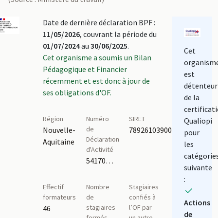
Date de dernière déclaration BPF :
11/05/2026
, couvrant la période du
01/07/2024
au
30/06/2025
.
Cet
Cet organisme a soumis un Bilan
organism
Pédagogique et Financier
est
récemment et est donc à jour de
détenteur
ses obligations d'OF.
de la
certificat
Région
Numéro
SIRET
Qualiopi
de
Nouvelle-
78926103900018
pour
Déclaration
Aquitaine
les
d'Activité
catégorie
54170163617
suivante
:
Effectif
Nombre
Stagiaires
formateurs
de
confiés à
Actions
stagiaires
l’OF par
46
de
formés
un autre