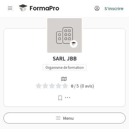
Passer au contenu principal
FormaPro
S’inscrire
SARL JBB sur FormaPro
SARL JBB
Organisme de formation
0
/ 5
(0 avis)
Menu
Menu