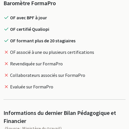
Profil
Baromètre FormaPro
OF avec BPF à jour
OF certifié Qualiopi
OF formant plus de 20 stagiaires
OF associé à une ou plusieurs certifications
Revendiquée sur FormaPro
Collaborateurs associés sur FormaPro
Evaluée sur FormaPro
Informations du dernier Bilan Pédagogique et
Financier
(Source : Ministère du travail)