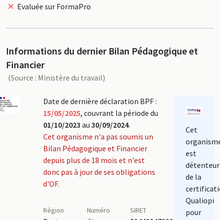
Evaluée sur FormaPro
Informations du dernier Bilan Pédagogique et
Financier
(Source : Ministère du travail)
Date de dernière déclaration BPF :
15/05/2025
, couvrant la période du
01/10/2023
au
30/09/2024
.
Cet
Cet organisme n'a pas soumis un
organism
Bilan Pédagogique et Financier
est
depuis plus de 18 mois et n'est
détenteur
donc pas à jour de ses obligations
de la
d'OF.
certificat
Qualiopi
Région
Numéro
SIRET
pour