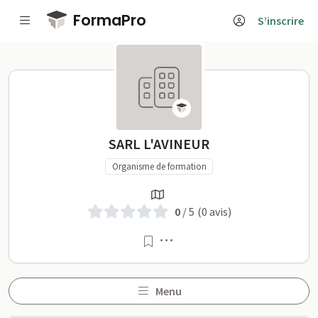
Passer au contenu principal
FormaPro
S’inscrire
SARL L'AVINEUR sur Form
SARL L'AVINEUR
Organisme de formation
0
/ 5
(0 avis)
Menu
Menu