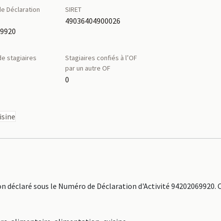
e Déclaration
SIRET
é
49036404900026
69920
e stagiaires
Stagiaires confiés à l’OF
par un autre OF
0
isine
déclaré sous le Numéro de Déclaration d'Activité 94202069920. 