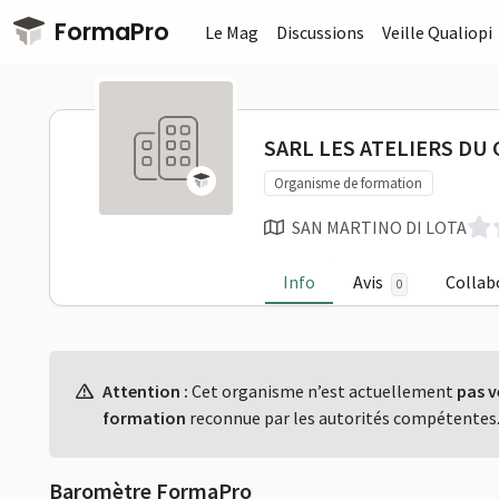
Passer au contenu principal
FormaPro
Le Mag
Discussions
Veille Qualiopi
SARL LES A
SARL LES ATELIERS DU
Organisme de formation
SAN MARTINO DI LOTA
Info
Avis
Collab
0
Profil
Attention :
Cet organisme n’est actuellement
pas v
formation
reconnue par les autorités compétentes
Baromètre FormaPro