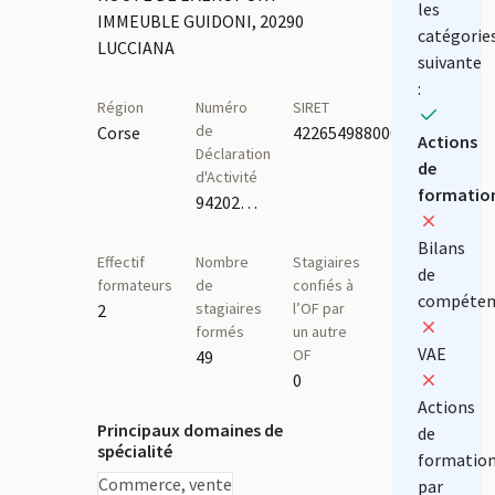
les
IMMEUBLE GUIDONI, 20290
catégorie
LUCCIANA
suivante
:
Région
Numéro
SIRET
de
Corse
42265498800043
Actions
Déclaration
de
d'Activité
formatio
94202048020
Bilans
Effectif
Nombre
Stagiaires
de
formateurs
de
confiés à
compéten
stagiaires
l’OF par
2
formés
un autre
VAE
OF
49
0
Actions
Principaux domaines de
de
spécialité
formatio
Commerce, vente
par