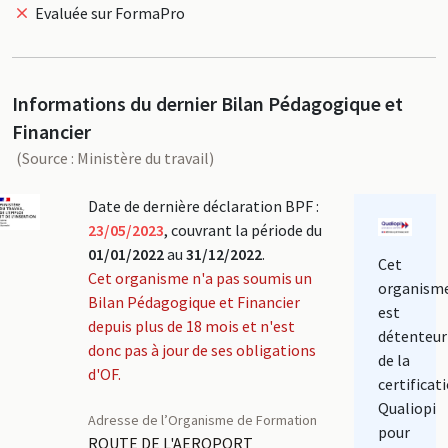
Evaluée sur FormaPro
Informations du dernier Bilan Pédagogique et
Financier
(Source : Ministère du travail)
Date de dernière déclaration BPF :
23/05/2023
, couvrant la période du
01/01/2022
au
31/12/2022
.
Cet
Cet organisme n'a pas soumis un
organism
Bilan Pédagogique et Financier
est
depuis plus de 18 mois et n'est
détenteur
donc pas à jour de ses obligations
de la
d'OF.
certificat
Qualiopi
Adresse de l’Organisme de Formation
pour
ROUTE DE L'AEROPORT