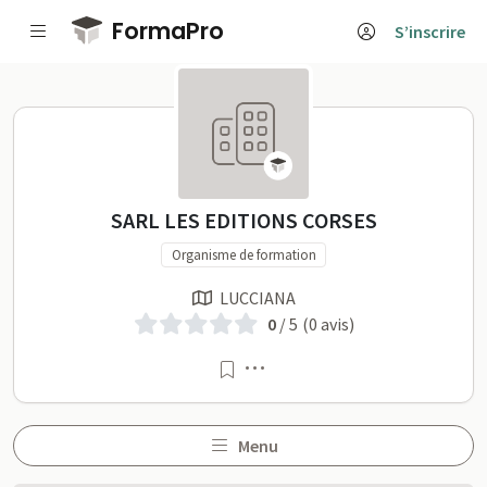
Passer au contenu principal
FormaPro
S’inscrire
SARL LES EDITIONS CORSES 
SARL LES EDITIONS CORSES
Organisme de formation
LUCCIANA
0
/ 5
(0 avis)
Menu
Menu