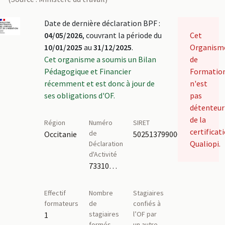
Date de dernière déclaration BPF :
04/05/2026
, couvrant la période du
Cet
10/01/2025
au
31/12/2025
.
Organism
Cet organisme a soumis un Bilan
de
Pédagogique et Financier
Formatio
récemment et est donc à jour de
n'est
ses obligations d'OF.
pas
détenteur
de la
Région
Numéro
SIRET
certificat
de
Occitanie
50251379900010
Qualiopi.
Déclaration
d'Activité
73310515031
Effectif
Nombre
Stagiaires
formateurs
de
confiés à
stagiaires
l’OF par
1
formés
un autre