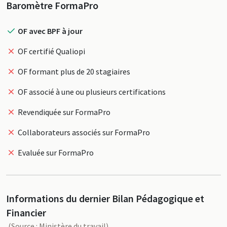
Profil
Baromètre FormaPro
OF avec BPF à jour
OF certifié Qualiopi
OF formant plus de 20 stagiaires
OF associé à une ou plusieurs certifications
Revendiquée sur FormaPro
Collaborateurs associés sur FormaPro
Evaluée sur FormaPro
Informations du dernier Bilan Pédagogique et
Financier
(Source : Ministère du travail)