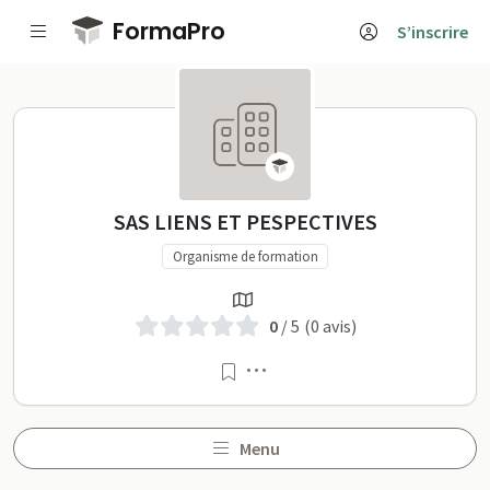
Passer au contenu principal
FormaPro
S’inscrire
SAS LIENS ET PESPECTIVES 
SAS LIENS ET PESPECTIVES
Organisme de formation
0
/ 5
(0 avis)
Menu
Menu