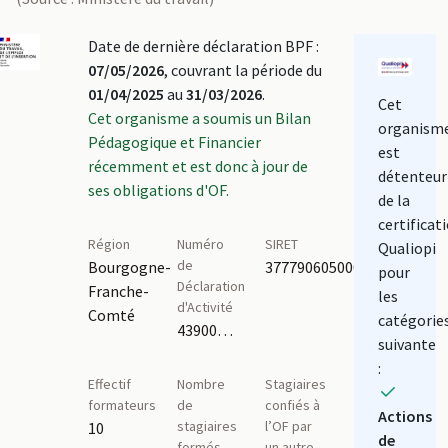
Date de dernière déclaration BPF :
07/05/2026
, couvrant la période du
01/04/2025
au
31/03/2026
.
Cet
Cet organisme a soumis un Bilan
organism
Pédagogique et Financier
est
récemment et est donc à jour de
détenteur
ses obligations d'OF.
de la
certificat
Région
Numéro
SIRET
Qualiopi
de
Bourgogne-
37779060500036
pour
Déclaration
Franche-
les
d'Activité
Comté
catégorie
43900012190
suivante
:
Effectif
Nombre
Stagiaires
formateurs
de
confiés à
Actions
stagiaires
l’OF par
10
de
formés
un autre