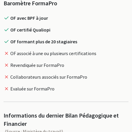
Profil
Baromètre FormaPro
OF avec BPF à jour
OF certifié Qualiopi
OF formant plus de 20 stagiaires
OF associé à une ou plusieurs certifications
Revendiquée sur FormaPro
Collaborateurs associés sur FormaPro
Evaluée sur FormaPro
Informations du dernier Bilan Pédagogique et
Financier
(Source : Ministère du travail)