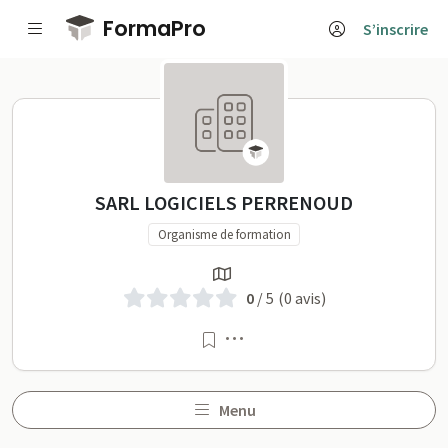
Passer au contenu principal
FormaPro
S’inscrire
SARL LOGICIELS PERRENOUD
SARL LOGICIELS PERRENOUD
Organisme de formation
0
/ 5
(0 avis)
Menu
Menu