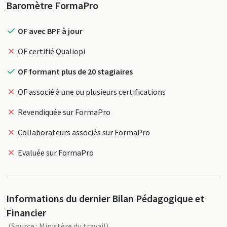
Profil
Baromètre FormaPro
OF avec BPF à jour
OF certifié Qualiopi
OF formant plus de 20 stagiaires
OF associé à une ou plusieurs certifications
Revendiquée sur FormaPro
Collaborateurs associés sur FormaPro
Evaluée sur FormaPro
Informations du dernier Bilan Pédagogique et
Financier
(Source : Ministère du travail)