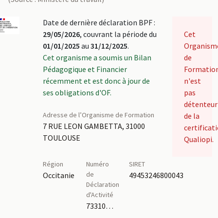
Date de dernière déclaration BPF :
29/05/2026
, couvrant la période du
Cet
01/01/2025
au
31/12/2025
.
Organism
Cet organisme a soumis un Bilan
de
Pédagogique et Financier
Formatio
récemment et est donc à jour de
n'est
ses obligations d'OF.
pas
détenteur
Adresse de l’Organisme de Formation
de la
7 RUE LEON GAMBETTA, 31000
certificat
TOULOUSE
Qualiopi.
Région
Numéro
SIRET
de
Occitanie
49453246800043
Déclaration
d'Activité
73310485831