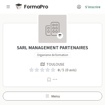
Passer au contenu principal
FormaPro
S’inscrire
SARL MANAGEMENT PARTENAIR
SARL MANAGEMENT PARTENAIRES
Organisme de formation
TOULOUSE
0
/ 5
(0 avis)
Menu
Menu