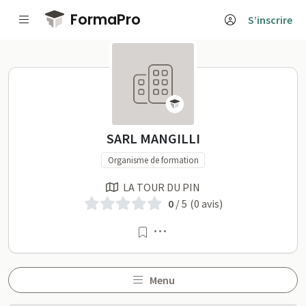
Passer au contenu principal
FormaPro
S’inscrire
SARL MANGILLI sur Forma
SARL MANGILLI
Organisme de formation
LA TOUR DU PIN
0
/ 5
(0 avis)
Menu
Menu