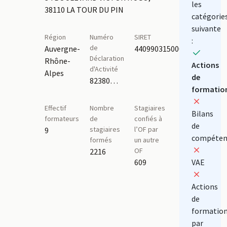
les
38110 LA TOUR DU PIN
catégorie
suivante
Région
Numéro
SIRET
:
de
Auvergne-
44099031500028
Déclaration
Rhône-
Actions
d'Activité
Alpes
de
82380341238
formatio
Effectif
Nombre
Stagiaires
Bilans
formateurs
de
confiés à
de
stagiaires
l’OF par
9
compéten
formés
un autre
OF
2216
609
VAE
Actions
de
formatio
par