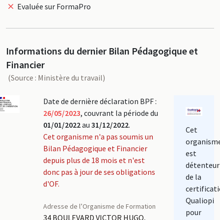
Evaluée sur FormaPro
Informations du dernier Bilan Pédagogique et
Financier
(Source : Ministère du travail)
Date de dernière déclaration BPF :
26/05/2023
, couvrant la période du
01/01/2022
au
31/12/2022
.
Cet
Cet organisme n'a pas soumis un
organism
Bilan Pédagogique et Financier
est
depuis plus de 18 mois et n'est
détenteur
donc pas à jour de ses obligations
de la
d'OF.
certificat
Qualiopi
Adresse de l’Organisme de Formation
pour
34 BOULEVARD VICTOR HUGO,