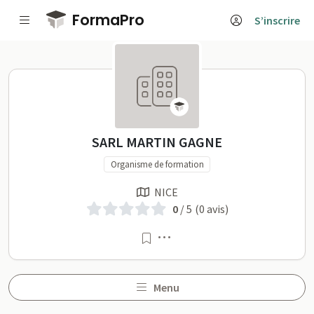
Passer au contenu principal
FormaPro
S’inscrire
SARL MARTIN GAGNE sur 
SARL MARTIN GAGNE
Organisme de formation
NICE
0
/ 5
(0 avis)
Menu
Menu