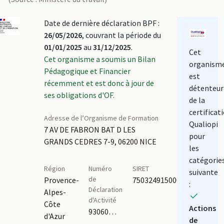
Date de dernière déclaration BPF :
26/05/2026
, couvrant la période du
01/01/2025
au
31/12/2025
.
Cet
Cet organisme a soumis un Bilan
organism
Pédagogique et Financier
est
récemment et est donc à jour de
détenteur
ses obligations d'OF.
de la
certificat
Adresse de l’Organisme de Formation
Qualiopi
7 AV DE FABRON BAT D LES
pour
GRANDS CEDRES 7-9, 06200 NICE
les
catégorie
Région
Numéro
SIRET
suivante
de
Provence-
75032491500016
:
Déclaration
Alpes-
d'Activité
Côte
Actions
93060939706
d'Azur
de