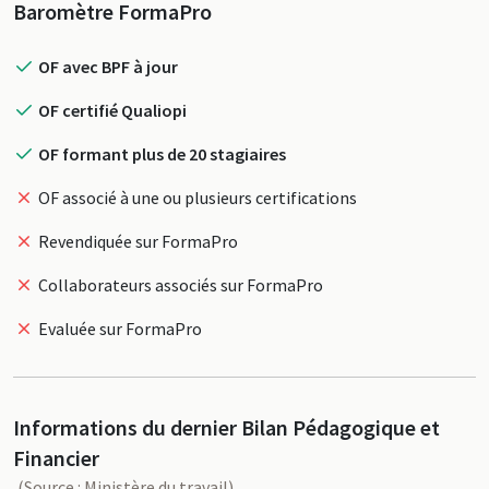
Profil
Baromètre FormaPro
OF avec BPF à jour
OF certifié Qualiopi
OF formant plus de 20 stagiaires
OF associé à une ou plusieurs certifications
Revendiquée sur FormaPro
Collaborateurs associés sur FormaPro
Evaluée sur FormaPro
Informations du dernier Bilan Pédagogique et
Financier
(Source : Ministère du travail)