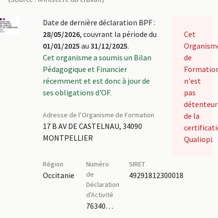
Date de dernière déclaration BPF :
28/05/2026
, couvrant la période du
Cet
01/01/2025
au
31/12/2025
.
Organism
Cet organisme a soumis un Bilan
de
Pédagogique et Financier
Formatio
récemment et est donc à jour de
n'est
ses obligations d'OF.
pas
détenteur
Adresse de l’Organisme de Formation
de la
17 B AV DE CASTELNAU, 34090
certificat
MONTPELLIER
Qualiopi.
Région
Numéro
SIRET
de
Occitanie
49291812300018
Déclaration
d'Activité
76340921734