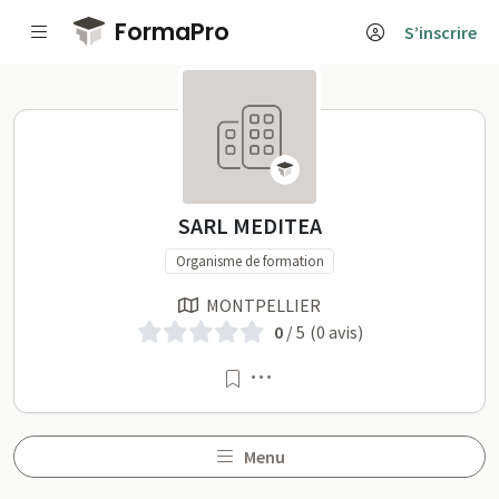
Passer au contenu principal
FormaPro
S’inscrire
SARL MEDITEA sur FormaP
SARL MEDITEA
Organisme de formation
MONTPELLIER
0
/ 5
(0 avis)
Menu
Menu