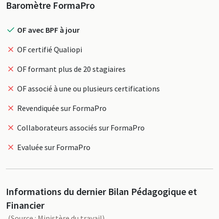
Profil
Baromètre FormaPro
OF avec BPF à jour
OF certifié Qualiopi
OF formant plus de 20 stagiaires
OF associé à une ou plusieurs certifications
Revendiquée sur FormaPro
Collaborateurs associés sur FormaPro
Evaluée sur FormaPro
Informations du dernier Bilan Pédagogique et
Financier
(Source : Ministère du travail)