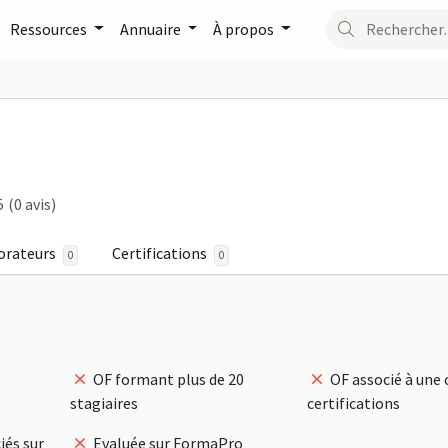
Ressources
Annuaire
À propos
VERT sur FormaPro
5
(0 avis)
orateurs
Certifications
0
0
OF formant plus de 20
OF associé à une 
stagiaires
certifications
iés sur
Evaluée sur FormaPro