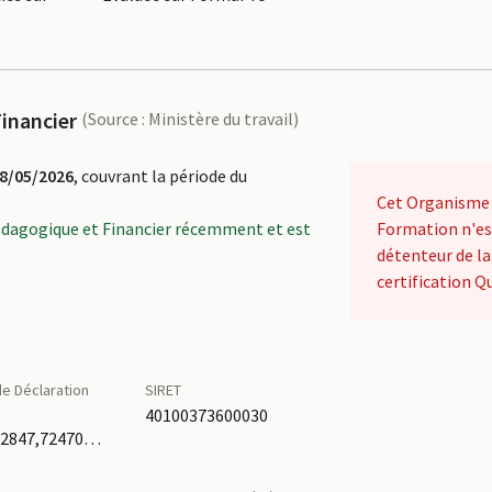
inancier
(Source : Ministère du travail)
8/05/2026
, couvrant la période du
Cet Organisme
édagogique et Financier récemment et est
Formation n'es
détenteur de la
certification Qu
e Déclaration
SIRET
é
40100373600030
75470152847,72470046947