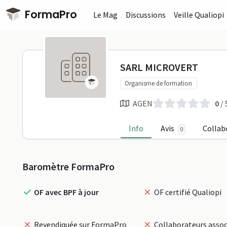
Passer au contenu principal
FormaPro
Le Mag
Discussions
Veille Qualiopi
SARL MICRO
SARL MICROVERT
Organisme de formation
AGEN
0
/ 
Info
Avis
Collab
0
Profil
Baromètre FormaPro
OF avec BPF à jour
OF certifié Qualiopi
Revendiquée sur FormaPro
Collaborateurs assoc