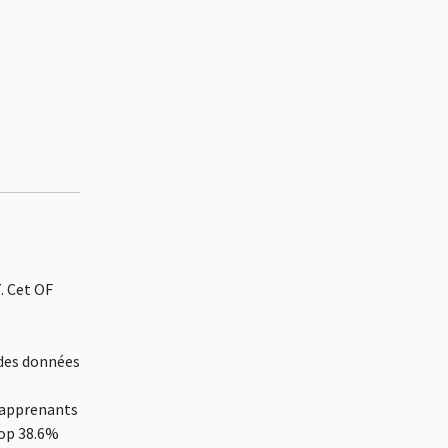
. Cet OF
 des données
5 apprenants
top 38.6%