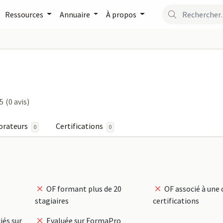
Ressources
Annuaire
À propos
 CONSEIL sur FormaPro
 5
(0 avis)
orateurs
Certifications
0
0
OF formant plus de 20
OF associé à une 
stagiaires
certifications
iés sur
Evaluée sur FormaPro