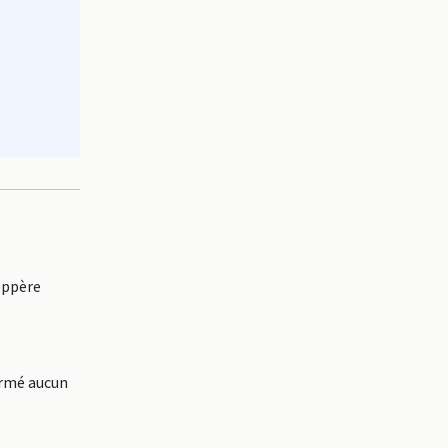
oppère
ormé aucun