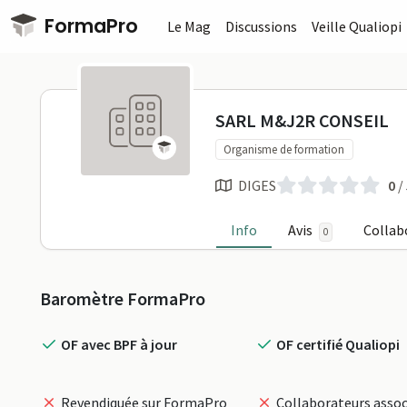
Passer au contenu principal
FormaPro
Le Mag
Discussions
Veille Qualiopi
SARL M&J2R
SARL M&J2R CONSEIL
Organisme de formation
DIGES
0
/
Info
Avis
Collab
0
Profil
Baromètre FormaPro
OF avec BPF à jour
OF certifié Qualiopi
Revendiquée sur FormaPro
Collaborateurs assoc