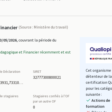
inancier
(Source : Ministère du travail)
3/05/2026
, couvrant la période du
édagogique et Financier récemment et est
Cet organisme 
e Déclaration
SIRET
détenteur de la
é
32777300800021
certification Q
73310043931,73310505231
pour les catégo
suivante :
e stagiaires
Stagiaires confiés à l’OF
Actions de
par un autre OF
formation
0