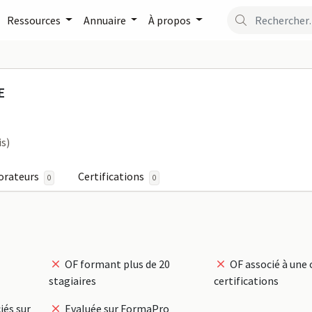
Ressources
Annuaire
À propos
FORMATIQUE sur FormaPr
E
is)
orateurs
Certifications
0
0
OF formant plus de 20
OF associé à une 
stagiaires
certifications
iés sur
Evaluée sur FormaPro