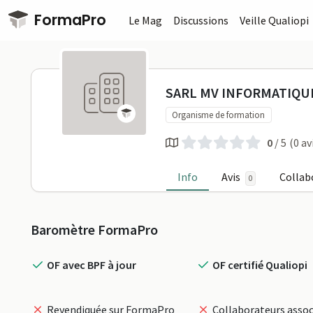
Passer au contenu principal
FormaPro
Le Mag
Discussions
Veille Qualiopi
SARL MV IN
SARL MV INFORMATIQU
Organisme de formation
0
/ 5
(0 av
Info
Avis
Collab
0
Profil
Baromètre FormaPro
OF avec BPF à jour
OF certifié Qualiopi
Revendiquée sur FormaPro
Collaborateurs assoc