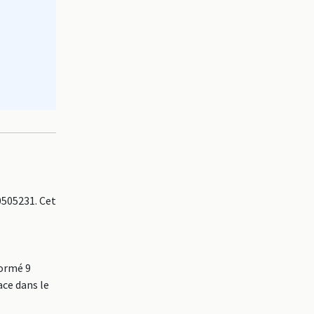
505231. Cet
formé 9
ace dans le