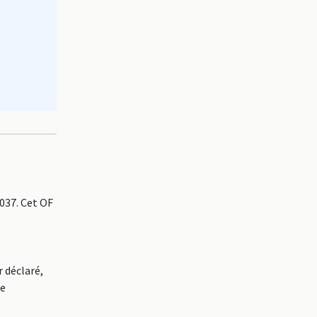
037. Cet OF
 déclaré,
re