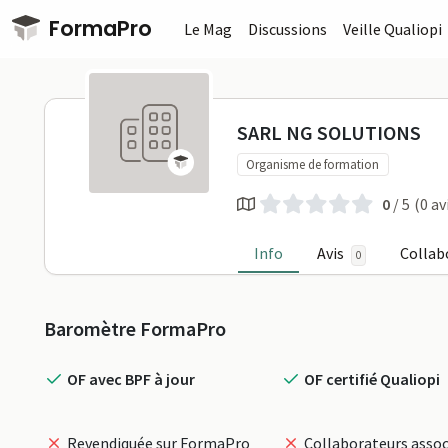
Passer au contenu principal
FormaPro
Le Mag
Discussions
Veille Qualiopi
SARL NG SO
SARL NG SOLUTIONS
Organisme de formation
0
/ 5
(0 av
Info
Avis
Collab
0
Profil
Baromètre FormaPro
OF avec BPF à jour
OF certifié Qualiopi
Revendiquée sur FormaPro
Collaborateurs assoc