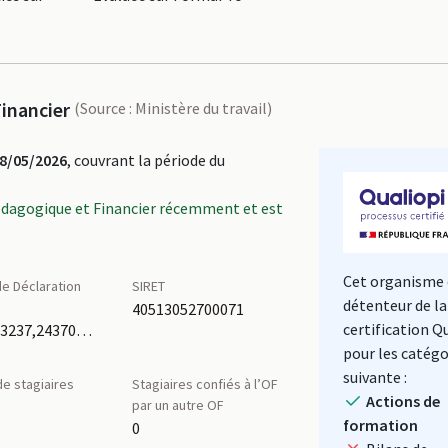
inancier
(Source : Ministère du travail)
8/05/2026
, couvrant la période du
édagogique et Financier récemment et est
Cet organisme 
e Déclaration
SIRET
détenteur de la
é
40513052700071
certification Q
24370353237,24370216037
pour les catégo
suivante :
e stagiaires
Stagiaires confiés à l’OF
Actions de
par un autre OF
formation
0