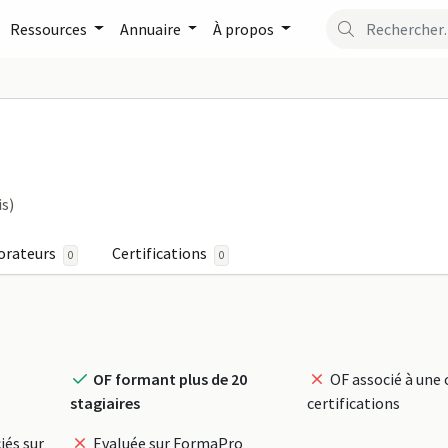
Ressources
Annuaire
À propos
LUTIONS sur FormaPro
is)
orateurs
Certifications
0
0
OF formant plus de 20
OF associé à une 
stagiaires
certifications
iés sur
Evaluée sur FormaPro