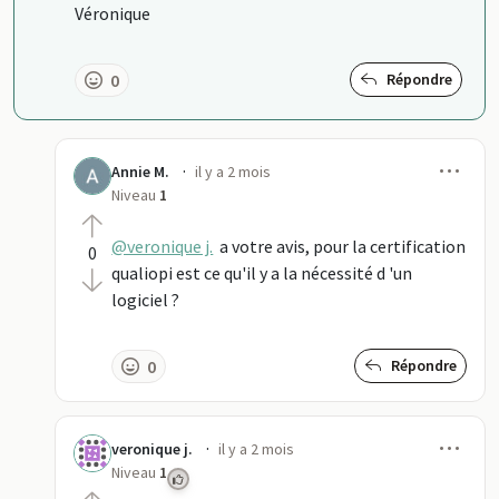
Véronique
0
Répondre
Men
·
Annie M.
il y a 2 mois
Niveau
1
@veronique j.
a votre avis, pour la certification
0
qualiopi est ce qu'il y a la nécessité d 'un
logiciel ?
0
Répondre
Men
·
veronique j.
il y a 2 mois
Niveau
1