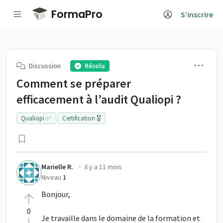
Passer au contenu principal
FormaPro
S’inscrire
Men
Discussion
Résolu
Comment se préparer
efficacement à l’audit Qualiopi ?
Qualiopi ✅
Certification 🎖️
·
Marielle R.
il y a 11 mois
Niveau
1
Bonjour,
0
Je travaille dans le domaine de la formation et