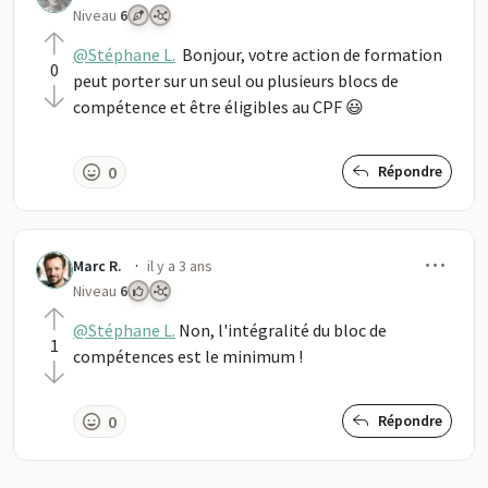
Niveau
6
@Stéphane L.
Bonjour, votre action de formation
0
peut porter sur un seul ou plusieurs blocs de
compétence et être éligibles au CPF 😃
0
Répondre
Men
·
Marc R.
il y a 3 ans
Niveau
6
@Stéphane L.
Non, l'intégralité du bloc de
1
compétences est le minimum !
0
Répondre