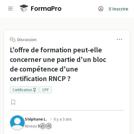
Passer au contenu principal
FormaPro
S’inscrire
Men
Discussion
L'offre de formation peut-elle
concerner une partie d'un bloc
de compétence d'une
certification RNCP ?
Certification 🎖️
CPF
·
Stéphane L.
il y a 3 ans
Niveau
5