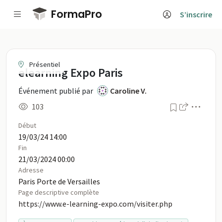
Passer au contenu principal
FormaPro
S’inscrire
elearning Expo Paris
Présentiel
elearning Expo Paris
Événement publié par
Caroline V.
Menu
103
Début
19/03/24 14:00
Fin
21/03/2024 00:00
Adresse
Paris Porte de Versailles
Page descriptive complète
https://www.e-learning-expo.com/visiter.php