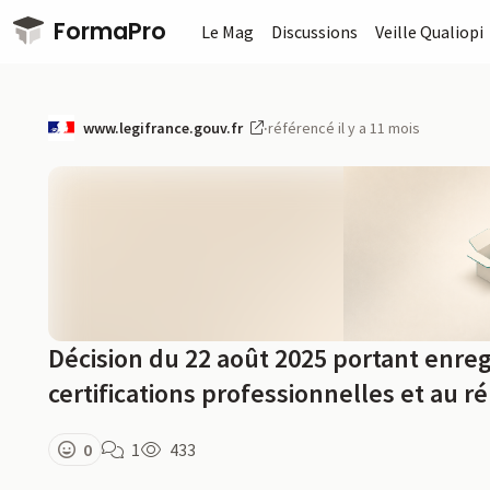
Passer au contenu principal
FormaPro
Le Mag
Discussions
Veille Qualiopi
www.legifrance.gouv.fr
·
référencé il y a 11 mois
Décision du 22 août 2025 portant enreg
certifications professionnelles et au r
0
1
433