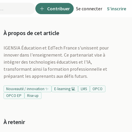
Contribuer
Se connecter
S’inscrire
À propos de cet article
IGENSIA Éducation et EdTech France s'unissent pour
innover dans l'enseignement. Ce partenariat vise à
intégrer des technologies éducatives et l'IA,
transformant ainsi la formation professionnelle et
préparant les apprenants aux défis futurs.
Nouveauté / innovation ✨
E-learning 💻
LMS
OPCO
OPCO EP
Rise up
u
À retenir