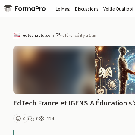
Passer au contenu principal
FormaPro
Le Mag
Discussions
Veille Qualiopi
edtechactu.com
·
référencé il y a 1 an
EdTech France et IGENSIA Éducation s’
0
0
124