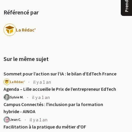
Référencé par
La Rédac'
Sur le même sujet
u
Sommet pour l’action sur l’IA : le bilan d’EdTech France
·
il y a 1 an
La Rédac'
Agenda – Lille accueille le Prix de l’entrepreneur EdTech
·
il y a 1 an
Sylvie M.
Campus Connectés : l'inclusion par la formation
hybride - AINOA
·
il y a 1 an
Jean C.
Facilitation à la pratique du métier d'OF