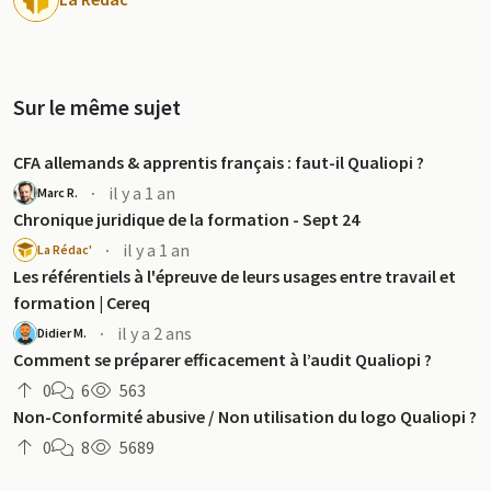
Sur le même sujet
CFA allemands & apprentis français : faut-il Qualiopi ?
·
il y a 1 an
Marc R.
Chronique juridique de la formation - Sept 24
·
il y a 1 an
La Rédac'
Les référentiels à l'épreuve de leurs usages entre travail et
formation | Cereq
·
il y a 2 ans
Didier M.
Comment se préparer efficacement à l’audit Qualiopi ?
0
6
563
Non-Conformité abusive / Non utilisation du logo Qualiopi ?
0
8
5689