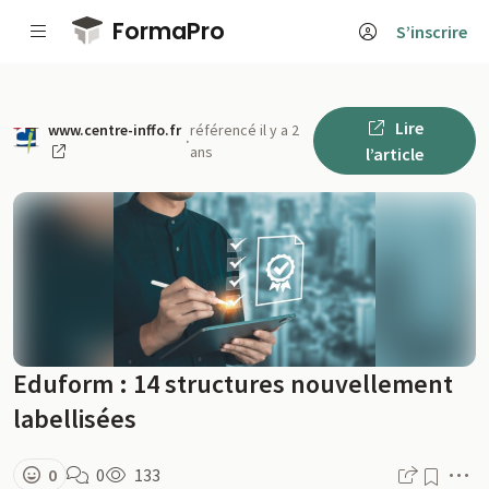
Passer au contenu principal
FormaPro
S’inscrire
Lire
www.centre-inffo.fr
référencé il y a 2
·
ans
l’article
Eduform : 14 structures nouvellement
labellisées
M
0
0
133