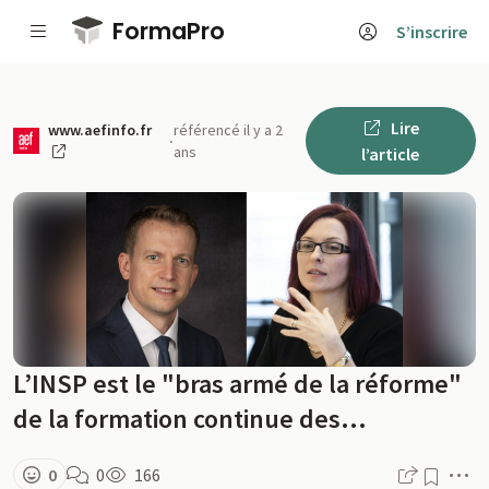
Passer au contenu principal
FormaPro
S’inscrire
Lire
www.aefinfo.fr
référencé il y a 2
·
ans
l’article
L’INSP est le "bras armé de la réforme"
de la formation continue des...
M
0
0
166