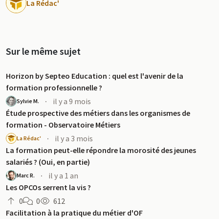
La Rédac'
Sur le même sujet
Horizon by Septeo Education : quel est l'avenir de la
formation professionnelle ?
·
il y a 9 mois
Sylvie M.
Étude prospective des métiers dans les organismes de
formation - Observatoire Métiers
·
il y a 3 mois
La Rédac'
La formation peut-elle répondre la morosité des jeunes
salariés ? (Oui, en partie)
·
il y a 1 an
Marc R.
Les OPCOs serrent la vis ?
0
0
612
Facilitation à la pratique du métier d'OF