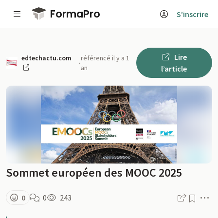
Passer au contenu principal
FormaPro
S’inscrire
Lire
edtechactu.com
référencé il y a 1
·
an
l’article
Sommet européen des MOOC 2025
M
0
0
243