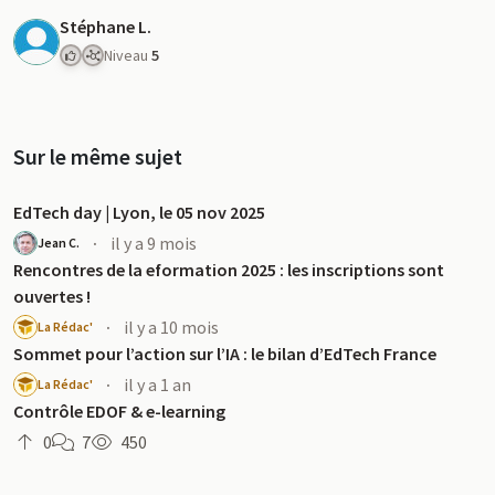
Stéphane L.
Niveau
5
Sur le même sujet
EdTech day | Lyon, le 05 nov 2025
·
il y a 9 mois
Jean C.
Rencontres de la eformation 2025 : les inscriptions sont
ouvertes !
·
il y a 10 mois
La Rédac'
Sommet pour l’action sur l’IA : le bilan d’EdTech France
·
il y a 1 an
La Rédac'
Contrôle EDOF & e-learning
0
7
450