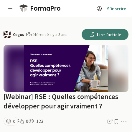
Passer au contenu principal
FormaPro
S’inscrire
Lire l’article
Cegos
·
référencé il y a 3 ans
[Webinar] RSE : Quelles compétences
développer pour agir vraiment ?
M
0
0
123