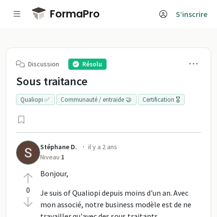
Passer au contenu principal
FormaPro
S’inscrire
Men
Discussion
Résolu
Sous traitance
Qualiopi ✅
Communauté / entraide 🤝
Certification 🎖️
·
Stéphane D.
il y a 2 ans
Niveau
1
Bonjour,
0
Je suis of Qualiopi depuis moins d'un an. Avec
mon associé, notre business modèle est de ne
travailler qu'avec des sous traitants