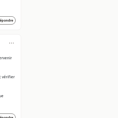
épondre
Menu
ervenir
 vérifier
que
épondre