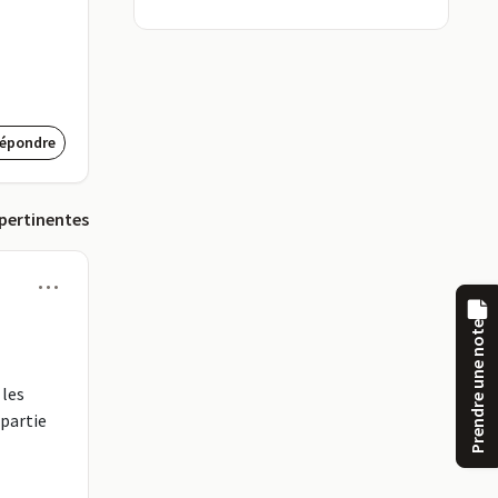
épondre
 pertinentes
Menu
Prendre une note
 les
 partie