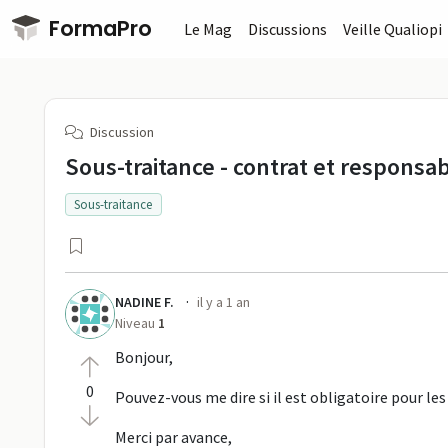
Passer au contenu principal
FormaPro
Le Mag
Discussions
Veille Qualiopi
Discussion
Sous-traitance - contrat et responsabi
Sous-traitance
·
NADINE F.
il y a 1 an
Niveau
1
Bonjour,
0
Pouvez-vous me dire si il est obligatoire pour les
Merci par avance,