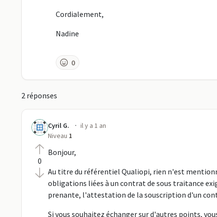
Cordialement,
Nadine
0
2 réponses
·
Cyril G.
il y a 1 an
Niveau
1
Bonjour,
0
Au titre du référentiel Qualiopi, rien n'est mention
obligations liées à un contrat de sous traitance ex
prenante, l'attestation de la souscription d'un cont
Si vous souhaitez échanger sur d'autres points, vou