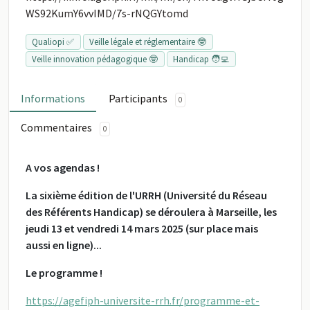
WS92KumY6vvIMD/7s-rNQGYtomd
Qualiopi ✅
Veille légale et réglementaire 🤓
Veille innovation pédagogique 🤓
Handicap 🧑‍💻
Informations
Participants
0
Commentaires
0
A vos agendas !
La sixième édition de l'URRH (
Université du Réseau
des Référents Handicap)
se déroulera à Marseille, les
jeudi 13 et vendredi 14 mars 2025 (sur place mais
aussi en ligne)...
Le programme !
https://agefiph-universite-rrh.fr/programme-et-