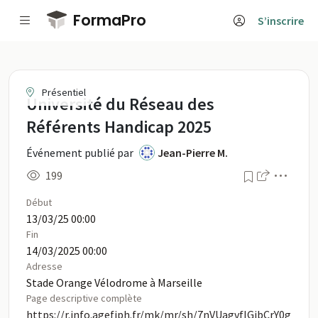
Passer au contenu principal
FormaPro
S’inscrire
Université du Réseau des Référent
Présentiel
Université du Réseau des
Référents Handicap 2025
Événement publié par
Jean-Pierre M.
Menu
199
Début
13/03/25 00:00
Fin
14/03/2025 00:00
Adresse
Stade Orange Vélodrome à Marseille
Page descriptive complète
https://r.info.agefiph.fr/mk/mr/sh/7nVUagvfIGjbCrY0g