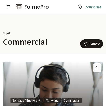
Passer au contenu principal
FormaPro
S’inscrire
Sujet
Commercial
Suivre
Sondage / Enquête 🔍
Marketing
Commercial