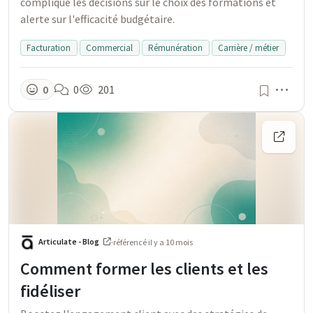
complique les décisions sur le choix des formations et
alerte sur l'efficacité budgétaire.
Facturation
Commercial
Rémunération
Carrière / métier
Men
0
0
201
Articulate - Blog
·
référencé
il y a 10 mois
Comment former les clients et les
fidéliser