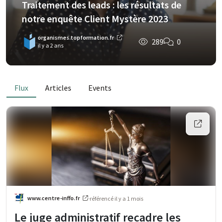
Traitement des leads : les résultats de
notre enquête Client Mystère 2023
organismes.topformation.fr
289
0
il y a 2 ans
Flux
Articles
Events
www.centre-inffo.fr
·
référencé
il y a 1 mois
Le juge administratif recadre les