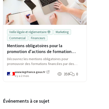
Veille légale et réglementaire 🤓
Marketing
Commercial
Financeurs
Mentions obligatoires pour la
promotion d'actions de formation
financées par des fonds publics
Découvrez les mentions obligatoires pour
promouvoir des formations financées par des
fonds publics. Cet arrêté de mai 2026 établit des
www.legifrance.gouv.fr
règles pour informer sur l'engagement lié à ces
359
0
il y a 2 mois
financements, garantissant transparence et
conformité.
Événements à ce sujet